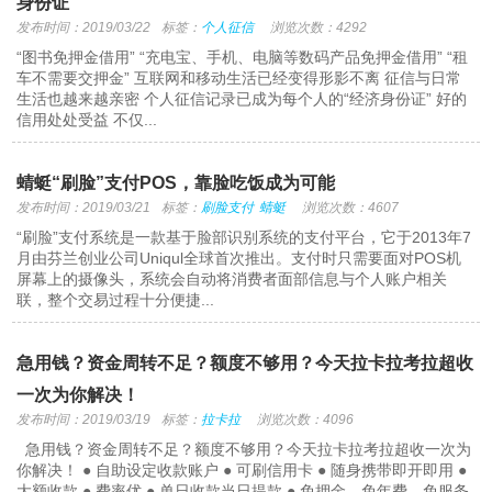
身份证”
发布时间：2019/03/22
标签：
个人征信
浏览次数：4292
“图书免押金借用” “充电宝、手机、电脑等数码产品免押金借用” “租
车不需要交押金” 互联网和移动生活已经变得形影不离 征信与日常
生活也越来越亲密 个人征信记录已成为每个人的“经济身份证” 好的
信用处处受益 不仅...
蜻蜓“刷脸”支付POS，靠脸吃饭成为可能
发布时间：2019/03/21
标签：
刷脸支付
蜻蜓
浏览次数：4607
“刷脸”支付系统是一款基于脸部识别系统的支付平台，它于2013年7
月由芬兰创业公司Uniqul全球首次推出。支付时只需要面对POS机
屏幕上的摄像头，系统会自动将消费者面部信息与个人账户相关
联，整个交易过程十分便捷...
急用钱？资金周转不足？额度不够用？今天拉卡拉考拉超收
一次为你解决！
发布时间：2019/03/19
标签：
拉卡拉
浏览次数：4096
急用钱？资金周转不足？额度不够用？今天拉卡拉考拉超收一次为
你解决！ ● 自助设定收款账户 ● 可刷信用卡 ● 随身携带即开即用 ●
大额收款 ● 费率优 ● 单日收款当日提款 ● 免押金、免年费、免服务