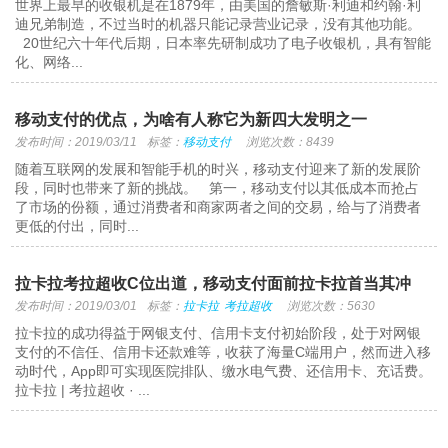
世界上最早的收银机是在1879年，由美国的詹敏斯·利迪和约翰·利
迪兄弟制造，不过当时的机器只能记录营业记录，没有其他功能。
20世纪六十年代后期，日本率先研制成功了电子收银机，具有智能
化、网络...
移动支付的优点，为啥有人称它为新四大发明之一
发布时间：2019/03/11
标签：
移动支付
浏览次数：8439
随着互联网的发展和智能手机的时兴，移动支付迎来了新的发展阶
段，同时也带来了新的挑战。 第一，移动支付以其低成本而抢占
了市场的份额，通过消费者和商家两者之间的交易，给与了消费者
更低的付出，同时...
拉卡拉考拉超收C位出道，移动支付面前拉卡拉首当其冲
发布时间：2019/03/01
标签：
拉卡拉
考拉超收
浏览次数：5630
拉卡拉的成功得益于网银支付、信用卡支付初始阶段，处于对网银
支付的不信任、信用卡还款难等，收获了海量C端用户，然而进入移
动时代，App即可实现医院排队、缴水电气费、还信用卡、充话费。
拉卡拉 | 考拉超收 · ...