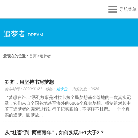
导航菜单
追梦者
DREAM
您现在的位置：
首页
>
追梦者
罗齐，用坚持书写梦想
发布时间：2020/01/21
标签：
拉卡拉
浏览次数：3628
“梦想在路上”系列故事是对拉卡拉全民梦想基金落地的一次真实记
录，它们来自全国各地甚至海外的6866个真实梦想。摄制组对其中
若干追梦者的圆梦过程进行了纪实跟拍，不演绎不杜撰。一个个真
实的追梦、圆梦故...
从“社畜”到”两栖青年”，如何实现1+1大于2？