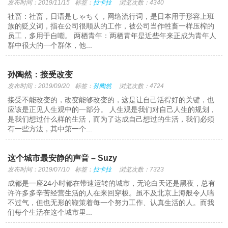
发布时间：2019/11/15
标签：
拉卡拉
浏览次数：4340
社畜：社畜，日语是しゃちく，网络流行词，是日本用于形容上班
族的贬义词，指在公司很顺从的工作，被公司当作牲畜一样压榨的
员工，多用于自嘲。 两栖青年：两栖青年是近些年来正成为青年人
群中很大的一个群体，他...
孙陶然：接受改变
发布时间：2019/09/20
标签：
孙陶然
浏览次数：4724
接受不能改变的，改变能够改变的，这是让自己活得好的关键，也
应该是正见人生观中的一部分。 人生观是我们对自己人生的规划，
是我们想过什么样的生活，而为了达成自己想过的生活，我们必须
有一些方法，其中第一个...
这个城市最安静的声音 – Suzy
发布时间：2019/07/10
标签：
拉卡拉
浏览次数：7323
成都是一座24小时都在带速运转的城市，无论白天还是黑夜，总有
许许多多辛苦经营生活的人在来回穿梭。虽不及北京上海般令人喘
不过气，但也无形的鞭策着每一个努力工作、认真生活的人。而我
们每个生活在这个城市里...