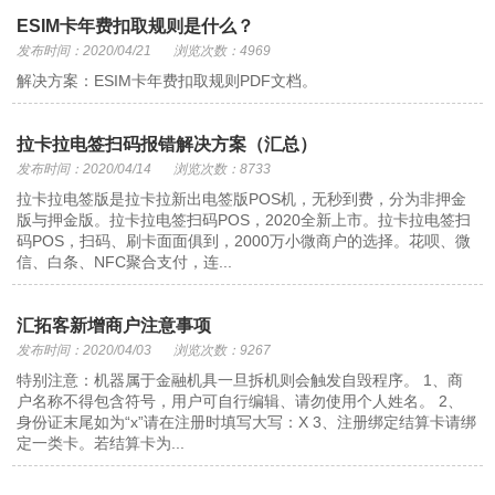
ESIM卡年费扣取规则是什么？
发布时间：2020/04/21
浏览次数：4969
解决方案：ESIM卡年费扣取规则PDF文档。
拉卡拉电签扫码报错解决方案（汇总）
发布时间：2020/04/14
浏览次数：8733
拉卡拉电签版是拉卡拉新出电签版POS机，无秒到费，分为非押金
版与押金版。拉卡拉电签扫码POS，2020全新上市。拉卡拉电签扫
码POS，扫码、刷卡面面俱到，2000万小微商户的选择。花呗、微
信、白条、NFC聚合支付，连...
汇拓客新增商户注意事项
发布时间：2020/04/03
浏览次数：9267
特别注意：机器属于金融机具一旦拆机则会触发自毁程序。 1、商
户名称不得包含符号，用户可自行编辑、请勿使用个人姓名。 2、
身份证末尾如为“x”请在注册时填写大写：X 3、注册绑定结算卡请绑
定一类卡。若结算卡为...