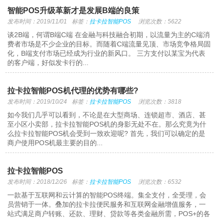
智能POS升级革新才是发展B端的良策
发布时间：2019/11/01
标签：
拉卡拉智能POS
浏览次数：5622
谈2B端，何谓B端C端 在金融与科技融合初期，以流量为主的C端消
费者市场是不少企业的目标。而随着C端流量见顶、市场竞争格局固
化，B端支付市场已经成为行业的新风口。 三方支付以某宝为代表
的客户端，好似发卡行的...
拉卡拉智能POS机代理的优势有哪些?
发布时间：2019/10/24
标签：
拉卡拉智能POS
浏览次数：3818
如今我们几乎可以看到，不论是在大型商场、连锁超市、酒店、甚
至小区小卖部，拉卡拉智能POS机的身影无处不在。那么究竟为什
么拉卡拉智能POS机会受到一致欢迎呢? 首先，我们可以确定的是
商户使用POS机最主要的目的...
拉卡拉智能POS
发布时间：2018/12/26
标签：
拉卡拉智能POS
浏览次数：6532
一款基于互联网和云计算的智能POS终端。集全支付，全受理，会
员营销于一体。叠加的拉卡拉便民服务和互联网金融增值服务，一
站式满足商户转账、还款、理财、贷款等各类金融所需，POS+的各