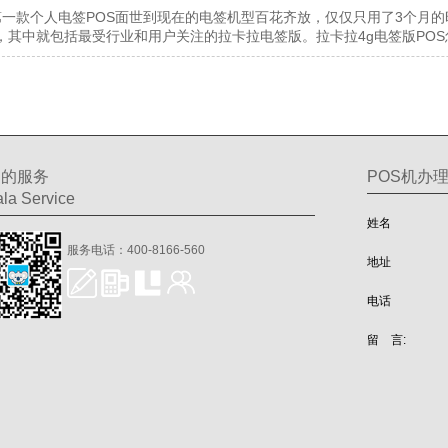
一款个人电签POS面世到现在的电签机型百花齐放，仅仅只用了3个月的
，其中就包括最受行业和用户关注的拉卡拉电签版。拉卡拉4g电签版POS怎
们的服务
POS机办
la Service
姓名
服务电话：400-8166-560
地址
电话
留 言: