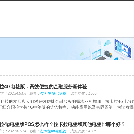
拉4G电签版：高效便捷的金融服务新体验
：2023/09/08
标签：
拉卡拉4g电签版
浏览次数：1365
科技的发展和人们对高效便捷金融服务的需求不断增加，拉卡拉4G电签
详细介绍拉卡拉4G电签版的优势特点、功能应用以及实际案例，为读者揭示它
拉4g电签版POS怎么样？拉卡拉电签和其他电签比哪个好？
：2021/01/14
标签：
拉卡拉4g电签版
浏览次数：4306