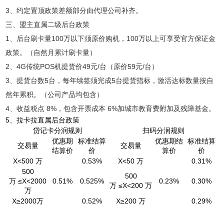
3、约定置顶政策差额部分由代理公司补齐。
三、盟主直属二级后台政策
1、后台刷卡量100万以下须原价购机，100万以上可享受官方保证金
政策。（自然月累计刷卡量）
2、4G传统POS机提货价49元/台（原价59元/台）
3、提货台数5台，每年续签须完成5台提货指标，激活达标数量按自
然年累积。（公司产品均包含）
4、收益税点 8%，包含开票成本 6%加城市教育费附加及残障基金。
5、拉卡拉直属后台政策
贷记卡分润规则
扫码分润规则
优惠期
标准结算
优惠期结
标准结算
交易量
交易量
结算价
价
算价
价
X<500 万
0.53%
X<50 万
0.31%
500
500
万 ≤X<2000
0.51%
0.525%
0.23%
0.30%
万 ≤X<200 万
万
X≥2000万
0.52%
X≥200 万
0.29%