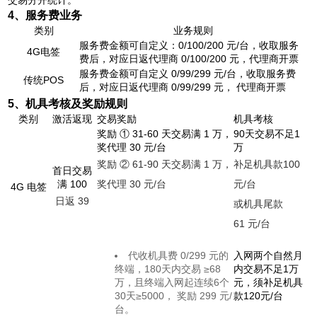
交易分开统计。
4、服务费业务
类别
业务规则
服务费金额可自定义：0/100/200 元/台，收取服务
4G电签
费后，对应日返代理商 0/100/200 元，代理商开票
服务费金额可自定义 0/99/299 元/台，收取服务费
传统POS
后，对应日返代理商 0/99/299 元， 代理商开票
5、机具考核及奖励规则
类别
激活返现
交易奖励
机具考核
奖励 ① 31-60 天交易满 1 万，
90天交易不足1
奖代理 30 元/台
万
奖励 ② 61-90 天交易满 1 万，
补足机具款100
首日交易
满 100
奖代理 30 元/台
元/台
4G 电签
日返 39
或机具尾款
61 元/台
代收机具费 0/299 元的
入网两个自然月
终端，180天内交易 ≥68
内交易不足1万
万，且终端入网起连续6个
元，须补足机具
30天≥5000， 奖励 299 元/
款120元/台
台。