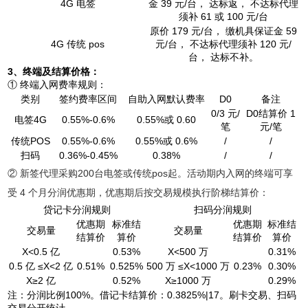
4G 电签
金 39 元/台， 达标返， 不达标代理
须补 61 或 100 元/台
原价 179 元/台， 缴机具保证金 59
4G 传统 pos
元/台， 不达标代理须补 120 元/
台， 达标不补。
3、终端及结算价格：
① 终端入网费率规则：
类别
签约费率区间
自助入网默认费率
D0
备注
0/3 元/
D0结算价 1
电签4G
0.55%-0.6%
0.55%或 0.60
笔
元/笔
传统POS
0.55%-0.6%
0.55%或 0.6%
/
/
扫码
0.36%-0.45%
0.38%
/
/
② 新签代理采购200台电签或传统pos起。活动期内入网的终端可享
受 4 个月分润优惠期，优惠期后按交易规模执行阶梯结算价：
贷记卡分润规则
扫码分润规则
优惠期
标准结
优惠期
标准结
交易量
交易量
结算价
算价
结算价
算价
X<0.5 亿
0.53%
X<500 万
0.31%
0.5 亿 ≤X<2 亿
0.51%
0.525%
500 万 ≤X<1000 万
0.23%
0.30%
X≥2 亿
0.52%
X≥1000 万
0.29%
注：分润比例100%。借记卡结算价：0.3825%|17。刷卡交易、扫码