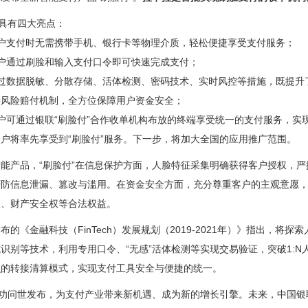
品具有四大亮点：
用户支付时无需携带手机、银行卡等物理介质，轻松便捷享受支付服务；
户通过刷脸和输入支付口令即可快速完成支付；
通过数据脱敏、分散存储、活体检测、密码技术、实时风控等措施，既提升
善风险赔付机制，全方位保障用户资金安全；
户可通过银联“刷脸付”合作收单机构布放的终端享受统一的支付服务，
户将率先享受到“刷脸付”服务。下一步，将加大全国的应用推广范围。
能产品，“刷脸付”在信息保护方面，人脸特征采集明确获得客户授权，
严防信息泄漏、篡改与滥用。在资金安全方面，充分尊重客户的主观意愿
权、财产安全权等合法权益。
布的《金融科技（FinTech）发展规划（2019-2021年）》指出，
识别等技术，利用专用口令、“无感”活体检测等实现交易验证，突破1:
识的转接清算模式，实现支付工具安全与便捷的统一。
成功问世发布，为支付产业带来新机遇、成为新的增长引擎。未来，中国