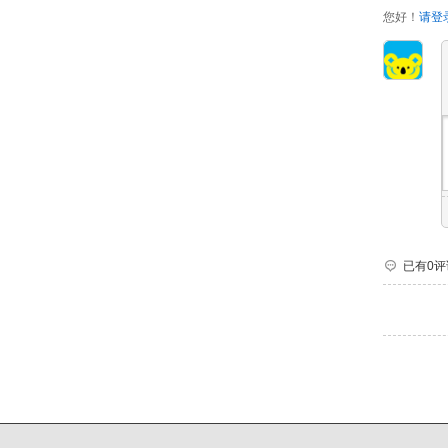
您好！
请登
已有0评