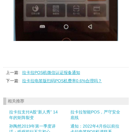
上一篇:
拉卡拉POS机微信认证报备通知
下一篇:
拉卡拉电签版扫码POS机费率0.6%合理吗？
相关推荐
拉卡拉支付A股“新人秀” 14
拉卡拉智能POS，严守安全
年的矩阵裂变
底线
孙陶然2019年第一季度讲
通知：2022年4月份以前拉
话：砥砺前行不忘初心
卡拉电签POS机请联系...