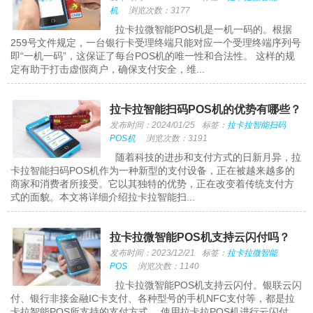
机
浏览次数：3177
拉卡拉微智能POS机是一机一码的。根据
259号文件规定，一台银行卡受理终端只能对应一个受理终端序列号
即“一机一码”，这保证了每台POS机的唯一性和合法性。 这样的规
定有助于打击虚假商户，确保支付安全，维...
拉卡拉智能扫码POS机的优势有哪些？
发布时间：2024/01/25
标签：
拉卡拉智能扫码
POS机
浏览次数：3191
随着科技的进步和支付方式的日新月异，拉
卡拉智能扫码POS机作为一种新型的支付设备，正在被越来越多的
商家和消费者所接受。它以其独特的优势，正在改变着传统支付方
式的面貌。本文将详细介绍拉卡拉智能扫...
拉卡拉微智能POS机支持云闪付吗？
发布时间：2023/12/21
标签：
拉卡拉微智能
POS
浏览次数：1140
拉卡拉微智能POS机支持云闪付。银联云闪
付、银行非接金融IC卡支付、各种型号的手机NFC支付等，都是拉
卡拉智能POS所支持的支付方式。 使用拉卡拉POS机进行云闪付