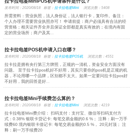
拉卡拉电签MiniPOS机申请条件是什么？
发布时间：2020/08/18
标签：
拉卡拉电签Mini
浏览次数：5408
所需资料：营业执照，法人身份证，法人银行卡，复印件。备注：
个人办理不需要营业执照亦可！ 申请前提：商户必须具有合法的经
营资格；相关证件齐全并且保证全部都是真实有效的；在境内有固
定的营业场所；商户及其...
拉卡拉电签POS机申请入口在哪？
发布时间：2020/08/18
标签：
拉卡拉电签POS机
浏览次数：4551
拉卡拉是拥有央行第三方牌照，正规的一清机，资金安全方面没有
问题。 至于拉卡拉pos机好不好用，其实只要你的pos机是正规的机
器，不论用哪一个品牌，区别都不太大。如果一定要问拉卡拉pos好
不好用，我的回答是好...
拉卡拉电签Mini手续费怎么算的？
发布时间：2020/08/18
标签：
拉卡拉电签Mini
浏览次数：4219
拉卡拉电签Mini费介绍： 扫码支付：支付宝、微信等扫码支付方
式：0.38% 银联卡贷记卡: 每笔交易金额的0.6 %； 注释：刷一万手
续费60 境内银联卡借记卡: 每笔交易金额的0.5 %， 20元封顶； 注
释：刷一万手续费20