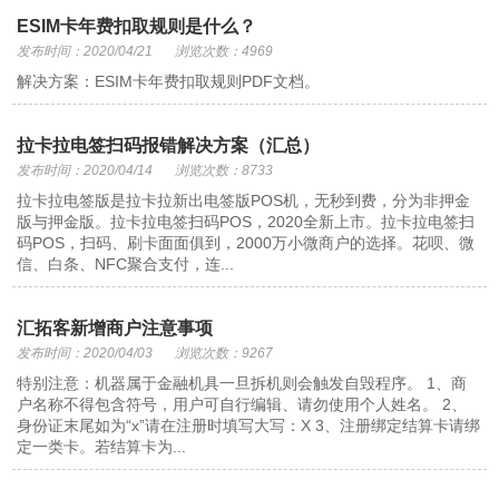
ESIM卡年费扣取规则是什么？
发布时间：2020/04/21
浏览次数：4969
解决方案：ESIM卡年费扣取规则PDF文档。
拉卡拉电签扫码报错解决方案（汇总）
发布时间：2020/04/14
浏览次数：8733
拉卡拉电签版是拉卡拉新出电签版POS机，无秒到费，分为非押金
版与押金版。拉卡拉电签扫码POS，2020全新上市。拉卡拉电签扫
码POS，扫码、刷卡面面俱到，2000万小微商户的选择。花呗、微
信、白条、NFC聚合支付，连...
汇拓客新增商户注意事项
发布时间：2020/04/03
浏览次数：9267
特别注意：机器属于金融机具一旦拆机则会触发自毁程序。 1、商
户名称不得包含符号，用户可自行编辑、请勿使用个人姓名。 2、
身份证末尾如为“x”请在注册时填写大写：X 3、注册绑定结算卡请绑
定一类卡。若结算卡为...