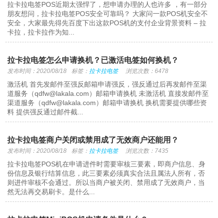
拉卡拉电签POS近期太强悍了，想申请办理的人也许多 ，有一部分
朋友想问，拉卡拉电签POS安全可靠吗？ 大家问一款POS机安全不
安全，大家最先得先百度下出这款POS机的支付企业背景资料 – 拉
卡拉，拉卡拉作为知...
拉卡拉电签怎么申请换机？已激活电签如何换机？
发布时间：2020/08/18
标签：
拉卡拉电签
浏览次数：6478
激活机 首先发邮件至强反邮箱申请强反，强反通过后再发邮件至渠
道服务（qdfw@lakala.com）邮箱申请换机 未激活机 直接发邮件至
渠道服务（qdfw@lakala.com）邮箱申请换机 换机需要提供哪些资
料 提供强反通过邮件截...
拉卡拉电签商户关闭或禁用成了无效商户还能用？
发布时间：2020/08/18
标签：
拉卡拉电签
浏览次数：7435
拉卡拉电签POS机在申请进件时需要审核三要素，即商户信息、身
份信息及银行结算信息，此三要素必须真实合法且属法人所有，否
则进件审核不会通过。所以当商户被关闭、禁用成了无效商户，当
然无法再交易刷卡。是什么...