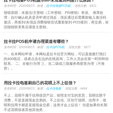
拉卡拉电签POS机提示80-未知返回码是什么原因？
发布时间：2020/08/15
标签：
拉卡拉电签POS机
浏览次数：8421
报错原因：未激活/主密钥（工作密钥、PIN密钥）有误。 推荐处
理：自行确认机具是否申请过强反，强反通过后需重新输入激活码
激活，再签到/未强反消费报错尝试重新签到-POS签到，再交易，依
旧报错联系售后灌装主密钥。
拉卡拉POS机申请办理渠道有哪些？
发布时间：2020/08/15
标签：
拉卡拉POS机
浏览次数：3877
一、在本网站申请，本网站是拉卡拉官方网站，可以直接拨打我们
的400电话，或者点击右边的在线咨询，工作人员会在第一时间和你
联系。 二、在银行办理 三、在二级或三级服务商那里办理（不推
荐）。
用拉卡拉电签刷自己的花呗上不上征信？
发布时间：2020/08/15
标签：
拉卡拉电签
浏览次数：4464
不上，花呗不属于信用借贷产品，按照支付宝的意思，花呗仅限于
消费，不是直接现金交易的。不上征信。区别于借呗、信用卡，借
呗和信用卡都是直接现金交易，这类才会上征信！ 但是如果你长期
不还花呗或者其他其他类...