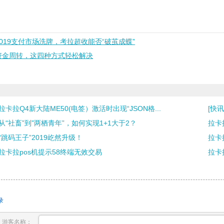
2019支付市场洗牌，考拉超收能否“破茧成蝶”
资金周转，这四种方式轻松解决
拉卡拉Q4新大陆ME50(电签）激活时出现“JSON格...
[快讯
从“社畜”到”两栖青年”，如何实现1+1大于2？
拉卡
“跳码王子”2019屹然升级！
拉卡
拉卡拉pos机提示58终端无效交易
拉卡
录
游客名称：