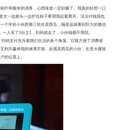
了粽叶和糯米的清香，心想味道一定好极了。我真的好想一口
“老太一边摇头一边护住粽子希望我赶紧离开。没法付钱我也
到一个年轻小伙蹬着三轮在卖西瓜，隔老远就看到巨大的微信
，一人买了3分之1，扫码就走了，小伙钱都不用找。
。扫码支付充斥着我们生活的各个角落。它既方便了消费者
，互利共赢体现的淋漓尽致。反观卖西瓜的小伙，生意火爆除
客户的位置上。