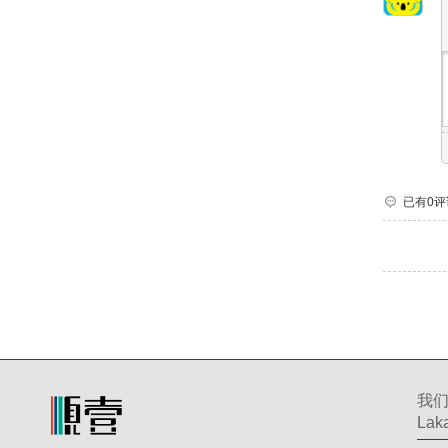
已有0评
我
Laka