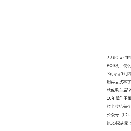
无现金支付
POS机。使
的小姑娘到
用再去找零
就像毛主席说
10年我们
拉卡拉给每
公众号（ID:i-
原文/段志豪 