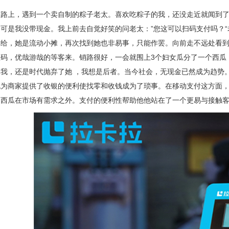
的路上，遇到一个卖自制的粽子老太。喜欢吃粽子的我，还没走近就闻到
可是我没带现金。我上前去自觉好笑的问老太：”您这可以扫码支付吗？
再给，她是流动小摊，再次找到她也非易事，只能作罢。向前走不远处看
码，优哉游哉的等客来。销路很好，一会就围上3个妇女瓜分了一个西瓜
了我，还是时代抛弃了她 ，我想是后者。当今社会，无现金已然成为趋势
也为商家提供了收银的便利使找零和收钱成为了琐事。在移动支付这方面
，西瓜在市场有需求之外。支付的便利性帮助他他站在了一个更易与接触