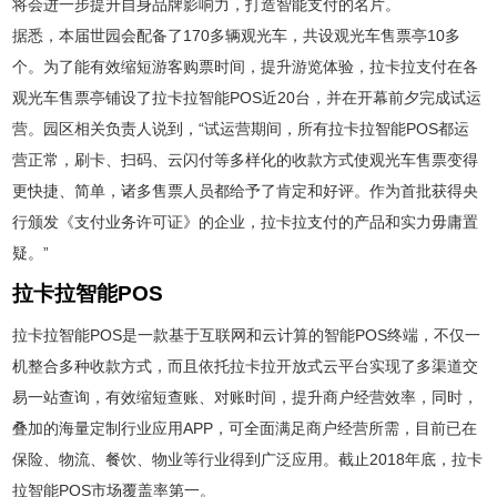
将会进一步提升自身品牌影响力，打造智能支付的名片。
据悉，本届世园会配备了170多辆观光车，共设观光车售票亭10多
个。为了能有效缩短游客购票时间，提升游览体验，拉卡拉支付在各
观光车售票亭铺设了拉卡拉智能POS近20台，并在开幕前夕完成试运
营。园区相关负责人说到，“试运营期间，所有拉卡拉智能POS都运
营正常，刷卡、扫码、云闪付等多样化的收款方式使观光车售票变得
更快捷、简单，诸多售票人员都给予了肯定和好评。作为首批获得央
行颁发《支付业务许可证》的企业，拉卡拉支付的产品和实力毋庸置
疑。”
拉卡拉智能POS
拉卡拉智能POS是一款基于互联网和云计算的智能POS终端，不仅一
机整合多种收款方式，而且依托拉卡拉开放式云平台实现了多渠道交
易一站查询，有效缩短查账、对账时间，提升商户经营效率，同时，
叠加的海量定制行业应用APP，可全面满足商户经营所需，目前已在
保险、物流、餐饮、物业等行业得到广泛应用。截止2018年底，拉卡
拉智能POS市场覆盖率第一。