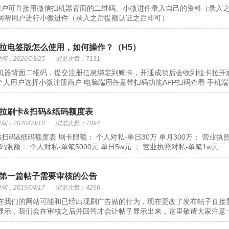
用户可直接用微信扫机器背面的二维码、小微进件录入自己的资料（录入之
网帮用户进行小微进件（录入之后提额认证之后即可）
拉电签版怎么使用，如何操作？（H5）
：2020/03/25
浏览次数：7131
机器背面二维码，提交注册信息绑定到账卡，开通成功后会收到拉卡拉开通
个人用户选择小微注册商户 电脑端用任意带扫码功能APP扫码查看 手机端保
拉刷卡&扫码&纸码额度表
：2020/03/10
浏览次数：7894
&扫码&纸码额度表 刷卡限额： 个人对私-单日30万 单月300万； 营业执
码限额： 个人对私-单笔5000元 单日5w元 ； 营业执照对私-单笔1w元 ...
第一篇帖子需要审核的公告
：2019/04/17
浏览次数：4296
在我们的网站可能和已经出现刷广告贴的行为，现在更改了发布帖子直接
显示，我们会在审核之后并回答才会让帖子显示出来，这里敬请大家注意一下