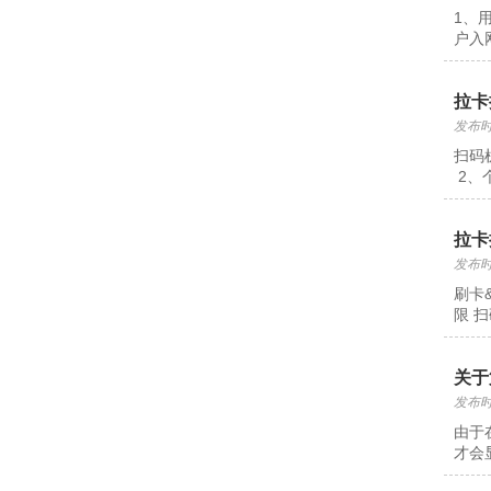
1、
户入
拉卡
发布时间
扫码
2、
拉卡
发布时间
刷卡
限 扫
关于
发布时间
由于
才会