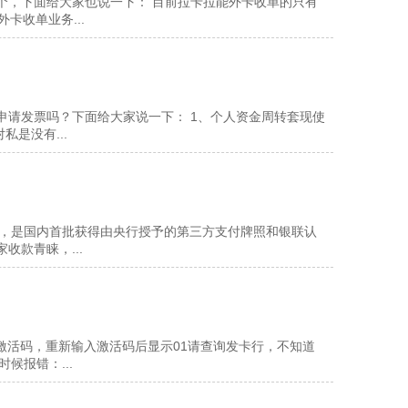
个，下面给大家也说一下： 目前拉卡拉能外卡收单的只有
卡收单业务...
申请发票吗？下面给大家说一下： 1、个人资金周转套现使
是没有...
来，是国内首批获得由央行授予的第三方支付牌照和银联认
款青睐，...
激活码，重新输入激活码后显示01请查询发卡行，不知道
候报错：...