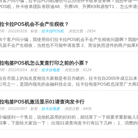
有客户问小编，拉卡拉POS机哪些可以办理外卡收单业务啊？我想申请一
POS机，外卡收单团队有联迪A8、升腾V8、升腾K9和鼎智T1， 怎么申请外
拉卡拉POS机会不会产生税收？
：2022/03/18
标签：
拉卡拉POS机
浏览次数：2854
有个客户问小编，我使用你们拉卡拉POS机会不会产生税收问题啊？我能
机器不会产生税收，当然也不可能申请发票 2、营业执照进件的商户如果对私
拉电签POS机怎么复查打印之前的小票？
：2022/03/14
标签：
拉卡拉电签
浏览次数：6124
拉在市面上的知名度相信大家都是有目共睹的，拉卡拉自2005年成立以
公司之一，是国内领先的金融科技企业。拉卡拉电签POS机也深受广大商家收
拉电签POS机激活显示01请查询发卡行
：2022/03/07
标签：
拉卡拉电签
浏览次数：4408
小编接到一个售后，说他机器用的好好的，就结算了一下就要求重新输入
回事，下面给大家说一下： 出现01请查询发卡行有以下几种： 1、消费的时