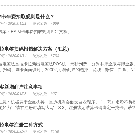
IM卡年费扣取规则是什么？
：2020/04/21
浏览次数：4969
方案：ESIM卡年费扣取规则PDF文档。
拉电签扫码报错解决方案（汇总）
：2020/04/14
浏览次数：8733
拉电签版是拉卡拉新出电签版POS机，无秒到费，分为非押金版与押金版。
S，扫码、刷卡面面俱到，2000万小微商户的选择。花呗、微信、白条、NFC
客新增商户注意事项
：2020/04/03
浏览次数：9271
注意：机器属于金融机具一旦拆机则会触发自毁程序。 1、商户名称不得
尾如为“x”请在注册时填写大写：X 3、注册绑定结算卡请绑定一类卡。若结算
拉电签注册二种方式
：2020/03/30
浏览次数：6150