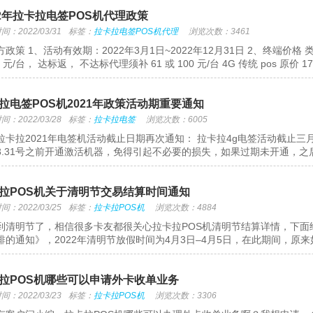
22年拉卡拉电签POS机代理政策
：2022/03/31
标签：
拉卡拉电签POS机代理
浏览次数：3461
政策 1、活动有效期：2022年3月1日~2022年12月31日 2、终端价格 类
9 元/台， 达标返， 不达标代理须补 61 或 100 元/台 4G 传统 pos 原价 179
拉电签POS机2021年政策活动期重要通知
：2022/03/28
标签：
拉卡拉电签
浏览次数：6005
拉卡拉2021年电签机活动截止日期再次通知： 拉卡拉4g电签活动截止三
3.31号之前开通激活机器，免得引起不必要的损失，如果过期未开通，之后
拉POS机关于清明节交易结算时间通知
：2022/03/25
标签：
拉卡拉POS机
浏览次数：4884
到清明节了，相信很多卡友都很关心拉卡拉POS机清明节结算详情，下面给
排的通知》，2022年清明节放假时间为4月3日–4月5日，在此期间，原来如
拉POS机哪些可以申请外卡收单业务
：2022/03/23
标签：
拉卡拉POS机
浏览次数：3306