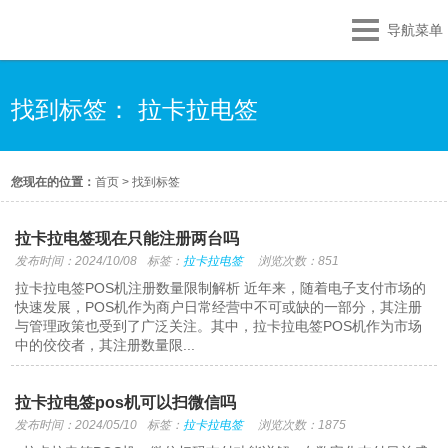
导航菜单
找到标签： 拉卡拉电签
您现在的位置：
首页
>
找到标签
拉卡拉电签现在只能注册两台吗
发布时间：2024/10/08
标签：
拉卡拉电签
浏览次数：851
拉卡拉电签POS机注册数量限制解析 近年来，随着电子支付市场的
快速发展，POS机作为商户日常经营中不可或缺的一部分，其注册
与管理政策也受到了广泛关注。其中，拉卡拉电签POS机作为市场
中的佼佼者，其注册数量限...
拉卡拉电签pos机可以扫微信吗
发布时间：2024/05/10
标签：
拉卡拉电签
浏览次数：1875