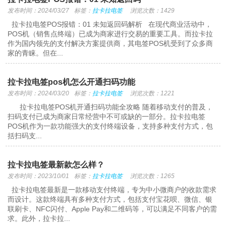
发布时间：2024/03/27
标签：
拉卡拉电签
浏览次数：1429
拉卡拉电签POS报错：01 未知返回码解析 在现代商业活动中，
POS机（销售点终端）已成为商家进行交易的重要工具。而拉卡拉
作为国内领先的支付解决方案提供商，其电签POS机受到了众多商
家的青睐。但在...
拉卡拉电签pos机怎么开通扫码功能
发布时间：2024/03/20
标签：
拉卡拉电签
浏览次数：1221
拉卡拉电签POS机开通扫码功能全攻略 随着移动支付的普及，
扫码支付已成为商家日常经营中不可或缺的一部分。拉卡拉电签
POS机作为一款功能强大的支付终端设备，支持多种支付方式，包
括扫码支...
拉卡拉电签最新款怎么样？
发布时间：2023/10/01
标签：
拉卡拉电签
浏览次数：1265
拉卡拉电签最新是一款移动支付终端，专为中小微商户的收款需求
而设计。这款终端具有多种支付方式，包括支付宝花呗、微信、银
联刷卡、NFC闪付、Apple Pay和二维码等，可以满足不同客户的需
求。此外，拉卡拉...