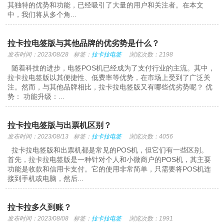
其独特的优势和功能，已经吸引了大量的用户和关注者。在本文
中，我们将从多个角...
拉卡拉电签版与其他品牌的优劣势是什么？
发布时间：2023/08/28
标签：
拉卡拉电签
浏览次数：2198
随着科技的进步，电签POS机已经成为了支付行业的主流。其中，
拉卡拉电签版以其便捷性、低费率等优势，在市场上受到了广泛关
注。然而，与其他品牌相比，拉卡拉电签版又有哪些优劣势呢？ 优
势： 功能升级：...
拉卡拉电签版与出票机区别？
发布时间：2023/08/13
标签：
拉卡拉电签
浏览次数：4056
拉卡拉电签版和出票机都是常见的POS机，但它们有一些区别。
首先，拉卡拉电签版是一种针对个人和小微商户的POS机，其主要
功能是收款和信用卡支付。它的使用非常简单，只需要将POS机连
接到手机或电脑，然后...
拉卡拉多久到账？
发布时间：2023/08/08
标签：
拉卡拉电签
浏览次数：1991