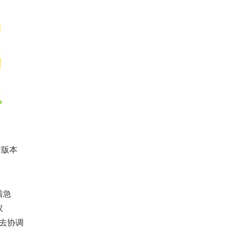
新版本
着急
议
去协调