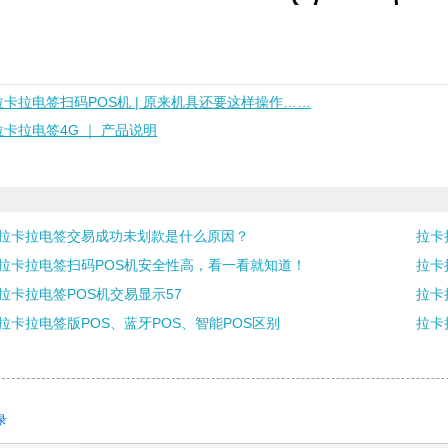
拉卡拉电签扫码POS机 | 原来机具还要这样操作……
拉卡拉电签4G ｜ 产品说明
拉卡拉电签交易成功未划款是什么原因？
拉卡
拉卡拉电签扫码POS机安全性高，看一看就知道！
拉卡
拉卡拉电签POS机交易显示57
拉卡
拉卡拉电签版POS、蓝牙POS、智能POS区别
拉卡
录