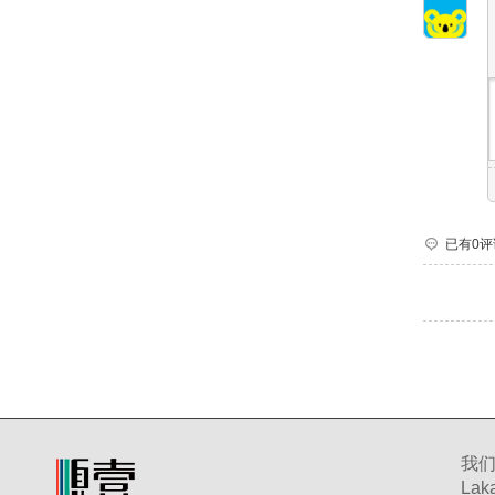
已有0评
我
Laka