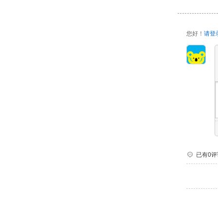
您好！
请登
已有0评