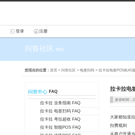
登录
注册
问答社区
BBS
您现在的位置：
首页
>
问答社区
>
电签扫码
>
拉卡拉电签POS机4G
拉卡拉电签
FAQ
问答中心
发布时间：202
拉卡拉 业务指南 FAQ
拉卡拉 电签扫码 FAQ
+
大家都知道拉
拉卡拉 考拉超收 FAQ
扣费规则
拉卡拉 智能POS FAQ
从商户开通当