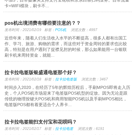
不加3，自带摄像头支持支付宝花呗和京东白条扫码业务。自带流量
卡+WIFI模块，刷卡不...
pos机出境消费有哪些要注意的？？
发布时间：2021/02/19
标签：
POS机
浏览次数：4997
近些年来，随着人们生活收入水平的不断提高，很多人都有出国工
作、学习、旅游、购物的需求，而这些对于资金周转的要求也比较
高，特别是在用户遇到了捉襟见肘的时候，那么如果能用一台银联
刷卡机来周转资金，就能...
拉卡拉电签版银盛通电签那个好？
发布时间：2021/02/18
标签：
拉卡拉电签版
浏览次数：3467
时间步入2020，在经历了5年的辉煌历程后，手刷MPOS即将走入历
史，个人POS机市场迎来了电签版POS机型的绽放。因为无论是跟
传统的物理按键大POS机和商用智能POS机以及手刷MPOS相比，
电签版POS都有着更适合个人养卡...
拉卡拉电签能扫支付宝和花呗吗？
发布时间：2021/02/17
标签：
拉卡拉电签
浏览次数：6191