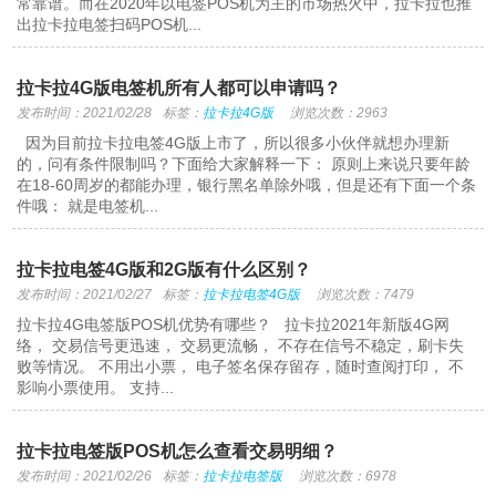
常靠谱。而在2020年以电签POS机为主的市场热火中，拉卡拉也推
出拉卡拉电签扫码POS机...
拉卡拉4G版电签机所有人都可以申请吗？
发布时间：2021/02/28
标签：
拉卡拉4G版
浏览次数：2963
因为目前拉卡拉电签4G版上市了，所以很多小伙伴就想办理新
的，问有条件限制吗？下面给大家解释一下： 原则上来说只要年龄
在18-60周岁的都能办理，银行黑名单除外哦，但是还有下面一个条
件哦： 就是电签机...
拉卡拉电签4G版和2G版有什么区别？
发布时间：2021/02/27
标签：
拉卡拉电签4G版
浏览次数：7479
拉卡拉4G电签版POS机优势有哪些？ 拉卡拉2021年新版4G网
络， 交易信号更迅速， 交易更流畅， 不存在信号不稳定，刷卡失
败等情况。 不用出小票， 电子签名保存留存，随时查阅打印， 不
影响小票使用。 支持...
拉卡拉电签版POS机怎么查看交易明细？
发布时间：2021/02/26
标签：
拉卡拉电签版
浏览次数：6978