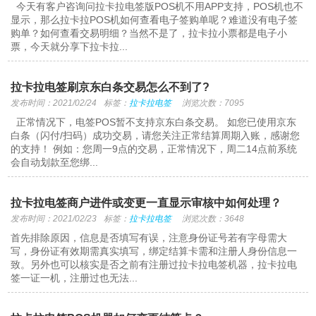
今天有客户咨询问拉卡拉电签版POS机不用APP支持，POS机也不
显示，那么拉卡拉POS机如何查看电子签购单呢？难道没有电子签
购单？如何查看交易明细？当然不是了，拉卡拉小票都是电子小
票，今天就分享下拉卡拉...
拉卡拉电签刷京东白条交易怎么不到了?
发布时间：2021/02/24
标签：
拉卡拉电签
浏览次数：7095
正常情况下，电签POS暂不支持京东白条交易。 如您已使用京东
白条（闪付/扫码）成功交易，请您关注正常结算周期入账，感谢您
的支持！ 例如：您周一9点的交易，正常情况下，周二14点前系统
会自动划款至您绑...
拉卡拉电签商户进件或变更一直显示审核中如何处理？
发布时间：2021/02/23
标签：
拉卡拉电签
浏览次数：3648
首先排除原因，信息是否填写有误，注意身份证号若有字母需大
写，身份证有效期需真实填写，绑定结算卡需和注册人身份信息一
致。另外也可以核实是否之前有注册过拉卡拉电签机器，拉卡拉电
签一证一机，注册过也无法...