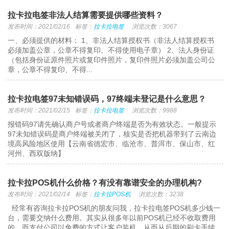
拉卡拉电签非法人结算需要提供哪些资料？
发布时间：2021/02/16
标签：
拉卡拉电签
浏览次数：3067
一、必须提供的材料： 1、非法人结算授权书（非法人结算授权书
必须加盖公章，公章不得复印、不得使用电子章） 2、法人身份证
（包括身份证原件照片或复印件照片，复印件照片必须加盖公司公
章，公章不得复印、不得...
拉卡拉电签97未知错误码，97终端未登记是什么意思？
发布时间：2021/02/15
标签：
拉卡拉电签
浏览次数：9988
报错码97请先确认商户号或者商户终端是否为有效状态。一般提示
97未知错误码是商户终端被关闭了，核实是否把机器带到了云南边
境高风险地区使用【云南省德宏市、临沧市、普洱市、保山市、红
河州、西双版纳】
拉卡拉POS机什么价格？有没有靠谱安全的办理机构?
发布时间：2021/02/14
标签：
拉卡拉POS机
浏览次数：3238
经常有咨询拉卡拉POS机的朋友问我，拉卡拉电签POS机多少钱一
台，需要交纳什么费用。其实从很多年以前POS机已经不收取费用
的，而支付公司以免费的方式让客户装机，从而从后期的刷卡手续