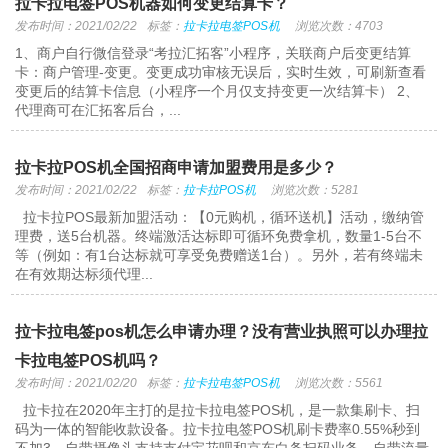
拉卡拉电签POS机器如何变更结算卡？
发布时间：2021/02/22
标签：
拉卡拉电签POS机
浏览次数：4703
1、商户自行微信登录“考拉汇拓客”小程序，关联商户后变更结算
卡：商户管理-变更。变更成功审核无误后，实时生效，可刷新查看
变更后的结算卡信息（小程序一个月仅支持变更一次结算卡） 2、
代理商可在汇拓客后台，...
拉卡拉POS机全国招商申请加盟费用是多少？
发布时间：2021/02/22
标签：
拉卡拉POS机
浏览次数：5281
拉卡拉POS最新加盟活动：【0元购机，循环送机】活动，缴纳管
理费，送5台机器。终端激活达标即可循环免费拿机，数量1-5台不
等（例如：有1台达标就可享受免费赠送1台）。另外，若有终端未
在有效期达标须代理...
拉卡拉电签pos机怎么申请办理？没有营业执照可以办理拉
卡拉电签POS机吗？
发布时间：2021/02/20
标签：
拉卡拉电签POS机
浏览次数：5561
拉卡拉在2020年主打的是拉卡拉电签POS机，是一款集刷卡、扫
码为一体的智能收款设备。拉卡拉电签POS机刷卡费率0.55%秒到