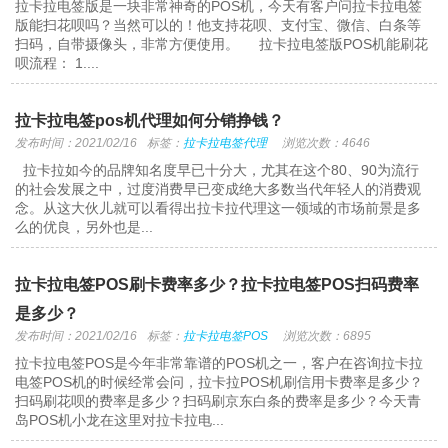
拉卡拉电签版是一块非常神奇的POS机，今天有客户问拉卡拉电签
版能扫花呗吗？当然可以的！他支持花呗、支付宝、微信、白条等
扫码，自带摄像头，非常方便使用。 拉卡拉电签版POS机能刷花
呗流程： 1....
拉卡拉电签pos机代理如何分销挣钱？
发布时间：2021/02/16
标签：
拉卡拉电签代理
浏览次数：4646
拉卡拉如今的品牌知名度早已十分大，尤其在这个80、90为流行
的社会发展之中，过度消费早已变成绝大多数当代年轻人的消费观
念。从这大伙儿就可以看得出拉卡拉代理这一领域的市场前景是多
么的优良，另外也是...
拉卡拉电签POS刷卡费率多少？拉卡拉电签POS扫码费率
是多少？
发布时间：2021/02/16
标签：
拉卡拉电签POS
浏览次数：6895
拉卡拉电签POS是今年非常靠谱的POS机之一，客户在咨询拉卡拉
电签POS机的时候经常会问，拉卡拉POS机刷信用卡费率是多少？
扫码刷花呗的费率是多少？扫码刷京东白条的费率是多少？今天青
岛POS机小龙在这里对拉卡拉电...