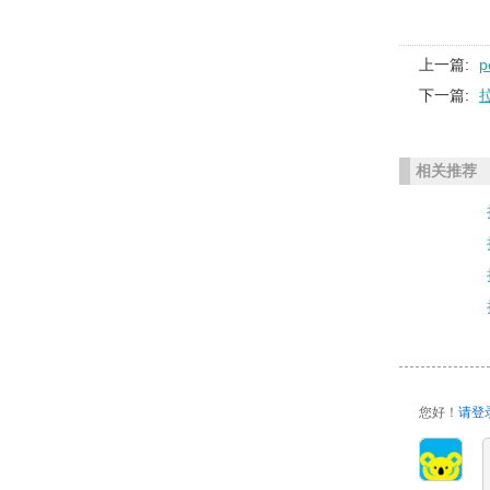
上一篇:
下一篇:
相关推荐
您好！
请登