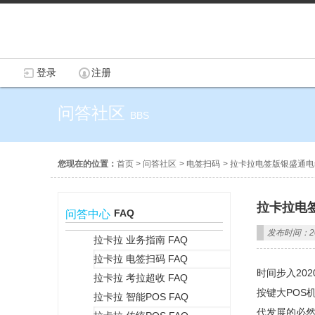
登录
注册
问答社区
BBS
您现在的位置：
首页
>
问答社区
>
电签扫码
>
拉卡拉电签版银盛通电
拉卡拉电
FAQ
问答中心
发布时间：202
拉卡拉 业务指南 FAQ
拉卡拉 电签扫码 FAQ
+
时间步入20
拉卡拉 考拉超收 FAQ
按键大POS
拉卡拉 智能POS FAQ
代发展的必