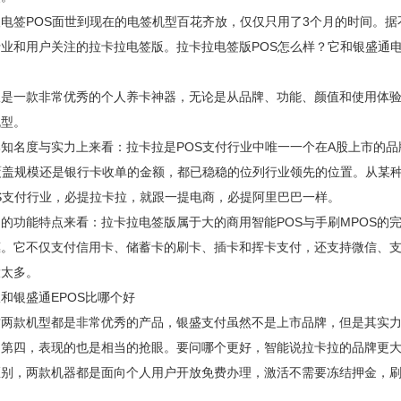
电签POS面世到现在的电签机型百花齐放，仅仅只用了3个月的时间。据
业和用户关注的拉卡拉电签版。拉卡拉电签版POS怎么样？它和银盛通
版是一款非常优秀的个人养卡神器，无论是从品牌、功能、颜值和使用体
机型。
知名度与实力上来看：拉卡拉是POS支付行业中唯一一个在A股上市的
覆盖规模还是银行卡收单的金额，都已稳稳的位列行业领先的位置。从某种
S支付行业，必提拉卡拉，就跟一提电商，必提阿里巴巴一样。
的功能特点来看：拉卡拉电签版属于大的商用智能POS与手刷MPOS的完
惠。它不仅支付信用卡、储蓄卡的刷卡、插卡和挥卡支付，还支持微信、
大太多。
和银盛通EPOS比哪个好
两款机型都是非常优秀的产品，银盛支付虽然不是上市品牌，但是其实力
第四，表现的也是相当的抢眼。要问哪个更好，智能说拉卡拉的品牌更大
别，两款机器都是面向个人用户开放免费办理，激活不需要冻结押金，刷卡