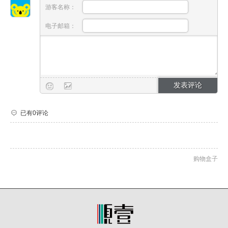
游客名称：
电子邮箱：
已有0评论
购物盒子