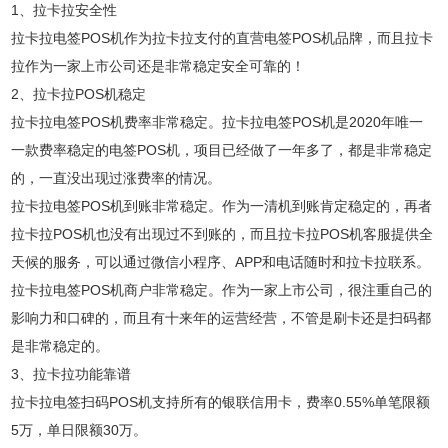
1、拉卡拉安全性
拉卡拉电签POS机作为拉卡拉支付的直营电签POS机品牌，而且拉卡
拉作为一家上市公司还是非常稳定安全可靠的！
2、拉卡拉POS机稳定
拉卡拉电签POS机费率非常稳定。拉卡拉电签POS机是2020年唯一
一款费率稳定的电签POS机，项目已经做了一年多了，都是非常稳定
的，一直没出现过涨费率的情况。
拉卡拉电签POS机到账非常稳定。作为一清机到账肯定稳定的，再者
拉卡拉POS机也没有出现过不到账的，而且拉卡拉POS机客服提供全
天候的服务，可以通过微信小程序、APP和电话随时和拉卡拉联系。
拉卡拉电签POS机商户非常稳定。作为一家上市公司，很注重自己的
影响力和口碑的，而且有十来年的运营经营，不管是刷卡还是扫码都
是非常稳定的。
3、拉卡拉功能靠谱
拉卡拉电签扫码POS机支持所有的银联信用卡，费率0.55%单笔限额
5万，单日限额30万。