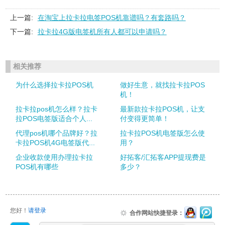
上一篇:
在淘宝上拉卡拉电签POS机靠谱吗？有套路吗？
下一篇:
拉卡拉4G版电签机所有人都可以申请吗？
相关推荐
为什么选择拉卡拉POS机
做好生意，就找拉卡拉POS
机！
拉卡拉pos机怎么样？拉卡
最新款拉卡拉POS机，让支
拉POS电签版适合个人...
付变得更简单！
代理pos机哪个品牌好？拉
拉卡拉POS机电签版怎么使
卡拉POS机4G电签版代...
用？
企业收款使用办理拉卡拉
好拓客/汇拓客APP提现费是
POS机有哪些
多少？
您好！
请登录
合作网站快捷登录：