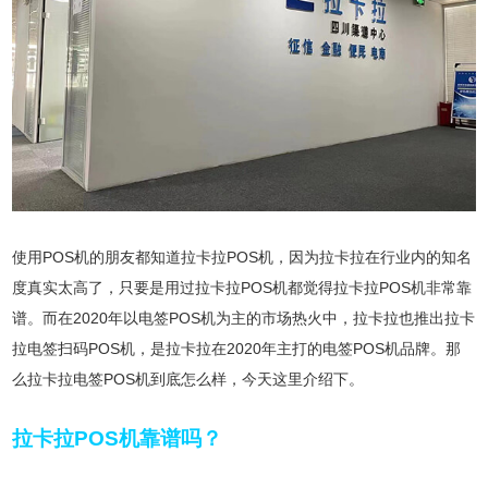
使用POS机的朋友都知道拉卡拉POS机，因为拉卡拉在行业内的知名
度真实太高了，只要是用过拉卡拉POS机都觉得拉卡拉POS机非常靠
谱。而在2020年以电签POS机为主的市场热火中，拉卡拉也推出拉卡
拉电签扫码POS机，是拉卡拉在2020年主打的电签POS机品牌。那
么拉卡拉电签POS机到底怎么样，今天这里介绍下。
拉卡拉POS机靠谱吗？