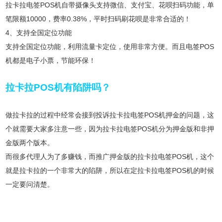
拉卡拉电签POS机自带摄像头支持微信、支付宝、花呗扫码功能，单
笔限额10000，费率0.38%，平时扫码刷花呗是非常合适的！
4、支持全国定位功能
支持全国定位功能，利用流量卡定位，使用非常方便。而且电签POS
机都是电子小票，节能环保！
拉卡拉POS机有陷阱吗？
做拉卡拉的过程中经常会接到投诉拉卡拉电签POS机押金的问题，这
个就需要大家多注意一些，因为拉卡拉电签POS机分为押金版和非押
金版两个版本。
而很多代理人为了多赚钱，而推广押金版的拉卡拉电签POS机，这个
就是拉卡拉的一个非常大的陷阱，所以在定拉卡拉电签POS机的时候
一定要问清楚。