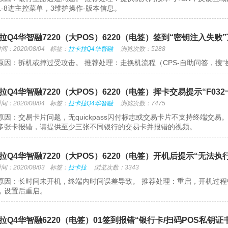
1-8进主控菜单，3维护操作-版本信息。
拉Q4华智融7220（大POS）6220（电签）签到“密钥注入失败
：2020/08/04
标签：
拉卡拉Q4华智融
浏览次数：5288
原因：拆机或摔过受攻击。 推荐处理：走换机流程（CPS-自助问答，搜“换
拉Q4华智融7220（大POS）6220（电签）挥卡交易提示“F03
：2020/08/04
标签：
拉卡拉Q4华智融
浏览次数：7475
原因：交易卡片问题，无quickpass闪付标志或交易卡片不支持终端交
多张卡报错，请提供至少三张不同银行的交易卡并报错的视频。
拉Q4华智融7220（大POS）6220（电签）开机后提示“无法执
：2020/08/03
标签：
拉卡拉
浏览次数：3343
原因：长时间未开机，终端内时间误差导致。 推荐处理：重启，开机过程中
，设置后重启。
拉Q4华智融6220（电签）01签到报错“银行卡/扫码POS私钥