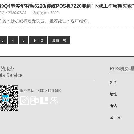
拉Q4电签华智融6220/传统POS机7220签到“下载工作密钥失
：2020/07/23
浏览次数：7023
方案：拆机或摔过受攻击。 推荐处理：返厂维修。
3
4
5
下一页
最后一页
们的服务
POS机办
la Service
姓名
服务电话：400-8166-560
地址
电话
留 言: