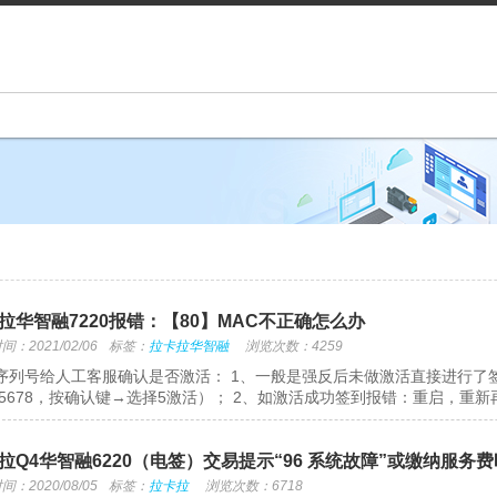
拉华智融7220报错：【80】MAC不正确怎么办
：2021/02/06
标签：
拉卡拉华智融
浏览次数：4259
序列号给人工客服确认是否激活： 1、一般是强反后未做激活直接进行了
345678，按确认键→选择5激活）； 2、如激活成功签到报错：重启，重新再
拉Q4华智融6220（电签）交易提示“96 系统故障”或缴纳服务
：2020/08/05
标签：
拉卡拉
浏览次数：6718