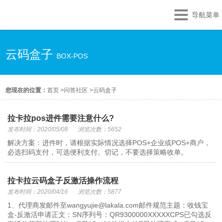
导航菜单
云码盒子
BOX-POS
您现在的位置：
首页
>
问答社区
>
云码盒子
拉卡拉pos进件需要注意什么?
发布时间：2020/05/08
浏览次数：5652
解决方案：进件时，请根据实际情况选择POS+企业或POS+商户，
必选扫码支付，可选便利支付。切记，不要选择策略收单。
拉卡拉云码盒子反激活操作流程
发布时间：2020/04/16
浏览次数：5877
1、代理商发邮件至wangyujie@lakala.com邮件规范主题：收钱宝
盒-反激活申请正文：SN序列号：QR9300000XXXXXCPS已勾选反