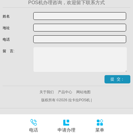
POS机办理咨询，欢迎留下联系方式
姓名
地址
电话
留 言:
关于我们
产品中心
网站地图
版权所有 ©2026 拉卡拉POS机 |
电话
申请办理
菜单