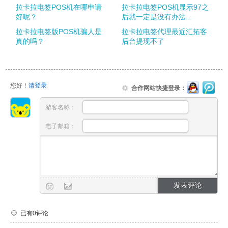
拉卡拉电签POS机在哪申请
拉卡拉电签POS机显示97之
好呢？
后就一定是没有办法...
拉卡拉电签版POS机骗人是
拉卡拉电签代理最近汇拓客
真的吗？
后台提现不了
您好！
请登录
合作网站快捷登录：
游客名称：
电子邮箱：
已有0评论