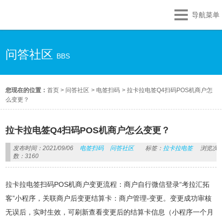
导航菜单
问答社区
BBS
您现在的位置：
首页
>
问答社区
>
电签扫码
>
拉卡拉电签Q4扫码POS机商户怎
么变更？
拉卡拉电签Q4扫码POS机商户怎么变更？
发布时间：2021/09/06
电签扫码
问答社区
标签：
拉卡拉电签
浏览次
数：3160
拉卡拉电签扫码POS机商户变更流程：商户自行微信登录“考拉汇拓
客”小程序，关联商户后变更结算卡：商户管理-变更。变更成功审核
无误后，实时生效，可刷新查看变更后的结算卡信息（小程序一个月