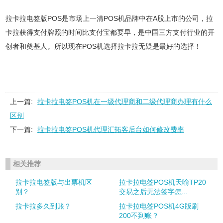
拉卡拉电签版POS是市场上一清POS机品牌中在A股上市的公司，拉
卡拉获得支付牌照的时间比支付宝都要早，是中国三方支付行业的开
创者和奠基人。所以现在POS机选择拉卡拉无疑是最好的选择！
上一篇:
拉卡拉电签POS机在一级代理商和二级代理商办理有什么
区别
下一篇:
拉卡拉电签POS机代理汇拓客后台如何修改费率
相关推荐
拉卡拉电签版与出票机区
拉卡拉电签POS机天喻TP20
别？
交易之后无法签字怎...
拉卡拉多久到账？
拉卡拉电签POS机4G版刷
200不到账？