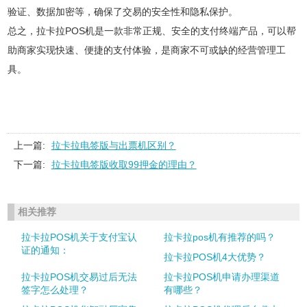
验证、数据加密等，确保了交易的安全性和隐私保护。
总之，拉卡拉POS机是一款非常正规、安全的支付终端产品，可以帮
助商家实现快速、便捷的支付体验，是商家不可或缺的经营管理工
具。
上一篇:
拉卡拉电签版与出票机区别？
下一篇:
拉卡拉电签版收取99押金的理由？
相关推荐
拉卡拉POS机关于支付宝认
拉卡拉pos机有推荐的吗？
证的通知：
拉卡拉POS机4大优势？
拉卡拉POS机交易过后无法
拉卡拉POS机申请办理渠道
签字怎么处理？
有哪些？