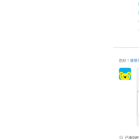
您好！
请登
已有0评