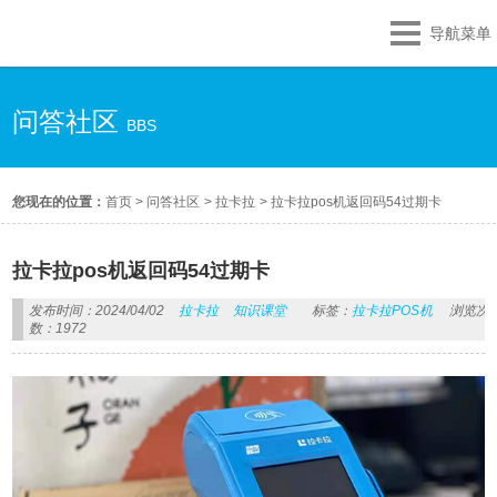
导航菜单
问答社区
BBS
您现在的位置：
首页
>
问答社区
>
拉卡拉
>
拉卡拉pos机返回码54过期卡
拉卡拉pos机返回码54过期卡
发布时间：2024/04/02
拉卡拉
知识课堂
标签：
拉卡拉POS机
浏览次
数：1972