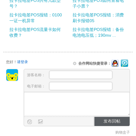
拉卡拉电签POS共有几款型
拉卡拉电签POS如何查看电
号？
子小票？
拉卡拉电签POS报错：0100
拉卡拉电签POS报错：消费
一证一机异常
刷卡报错05
拉卡拉电签POS流量卡如何
拉卡拉电签POS报错：备份
收费？
电池电压低；190mv ...
您好！
请登录
合作网站快捷登录：
游客名称：
电子邮箱：
购物盒子