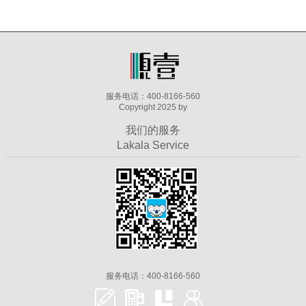
服务电话：400-8166-560
Copyright 2025 by
我们的服务
Lakala Service
服务电话：400-8166-560