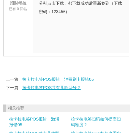
招财考拉
分别点击下载，都下载成功后重新签到（下载
已有 0 回帖
密码：123456)
上一篇:
拉卡拉电签POS报错：消费刷卡报错05
下一篇:
拉卡拉电签POS共有几款型号？
相关推荐
拉卡拉电签POS报错：激活
拉卡拉电签扫码如何提高扫
报错05
码额度？