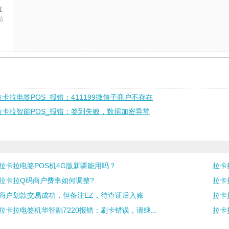
拉
帖
拉卡拉电签POS_报错：411199微信子商户不存在
拉卡拉智能POS_报错：签到失败，数据加密异常
拉卡拉电签POS机4G版新疆能用吗？
拉卡
拉卡拉Q码商户费率如何调整?
拉卡
商户划款交易成功，但备注EZ，待查证后入账
拉卡
拉卡拉电签机华智融7220报错：刷卡错误，请继...
拉卡