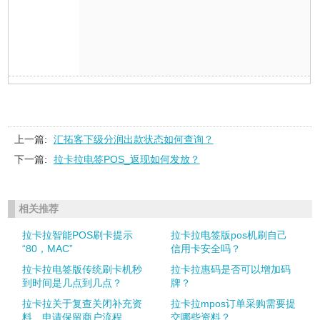
上一篇:
汇拓客下级分润出款状态如何查询？
下一篇:
拉卡拉电签POS_返现如何发放？
相关推荐
拉卡拉智能POS刷卡提示
拉卡拉电签版pos机刷自己
“80，MAC”
信用卡安全吗？
拉卡拉电签版传统刷卡机秒
拉卡拉惠码是否可以增加码
到时间是几点到几点？
牌？
拉卡拉关于复查关闭补充资
拉卡拉mpos订单采购需要提
料、申请保留商户流程
交哪些资料？