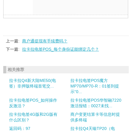
上一篇:
商户通提现有手续费吗？
下一篇:
拉卡拉电签POS_每个身份证能绑定几个？
相关推荐
拉卡拉Q4新大陆ME50(电
拉卡拉电签POS魔方
签）非押版终端首笔交...
MP70/MP70-R：01签到提
示“0...
拉卡拉电签POS_如何操作
拉卡拉电签POS华智融7220
反激活？
激活报错：0027未找...
拉卡拉电签4G版和2G版有
商户变更结算卡等信息时提
什么区别？
供多终端
返回码：97
拉卡拉Q4天喻TP20（电