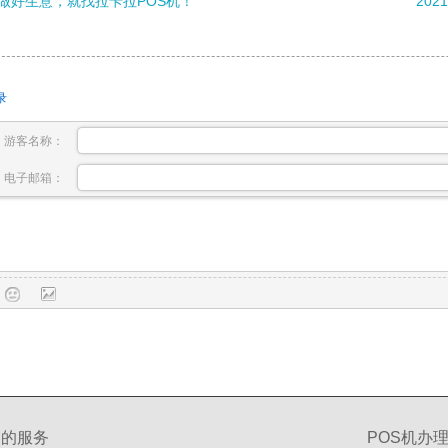
做好生意，就找拉卡拉POS机！
20
录
游客名称：
电子邮箱：
们的服务
POS机办