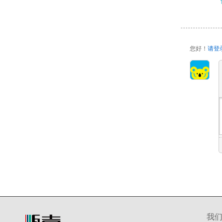
您好！
请登
我