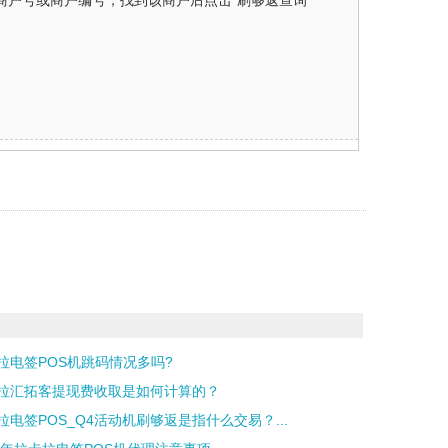
索商户号或商户编号，找到该商户后点击“刷够返查询”
拉电签POS机跳码情况多吗?
拉汇拓客提现费收取是如何计算的？
拉电签POS_Q4活动机刷够返是指什么交易？...