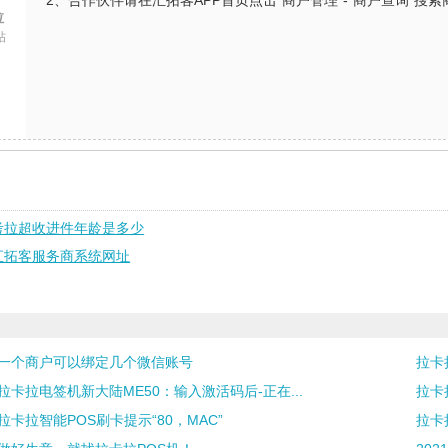
2、合作伙伴请在汇拓客APP首页点击“商户管理”-“商户查询”搜
拉
帖
考拉超收进件年龄是多少
汇拓客服务商系统网址
一个商户可以绑定几个微信账号
拉卡
拉卡拉电签机新大陆ME50：输入激活码后-正在...
拉卡
拉卡拉智能POS刷卡提示“80，MAC”
拉卡