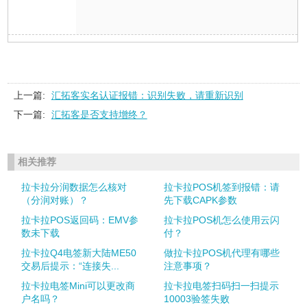
上一篇:
汇拓客实名认证报错：识别失败，请重新识别
下一篇:
汇拓客是否支持增终？
相关推荐
拉卡拉分润数据怎么核对
拉卡拉POS机签到报错：请
（分润对账）？
先下载CAPK参数
拉卡拉POS返回码：EMV参
拉卡拉POS机怎么使用云闪
数未下载
付？
拉卡拉Q4电签新大陆ME50
做拉卡拉POS机代理有哪些
交易后提示：“连接失...
注意事项？
拉卡拉电签Mini可以更改商
拉卡拉电签扫码扫一扫提示
户名吗？
10003验签失败