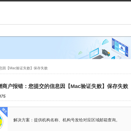
息因【Mac验证失败】保存失败
增商户报错：您提交的信息因【Mac验证失败】保存失败
75
解决方案：提供机构名称、机构号发给对应区域邮箱查询。