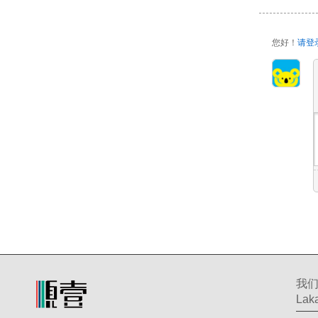
您好！
请登
我
Laka