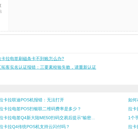
拉
帖
拉卡拉电签刷磁条卡不到账怎么办?
汇拓客实名认证报错：三要素校验失败，请重新认证
拉卡拉联迪POS机报错：无法打开
如何
拉卡拉电签POS扫银联二维码费率是多少？
拉卡
拉卡拉电签Q4新大陆ME50扫码交易后提示“输密...
1个
拉卡拉Q4传统POS机支持云闪付吗？
拉卡