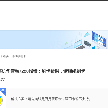
刷卡错误，请继续刷卡
签机华智融7220报错：刷卡错误，请继续刷卡
88
解决方案：请先确认是否是双币卡，双币卡暂不支持。