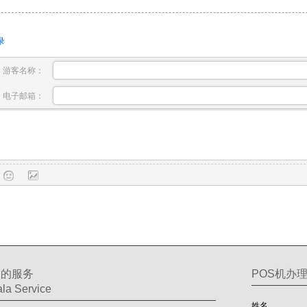
录
游客名称：
电子邮箱：
们的服务
POS机办
la Service
姓名