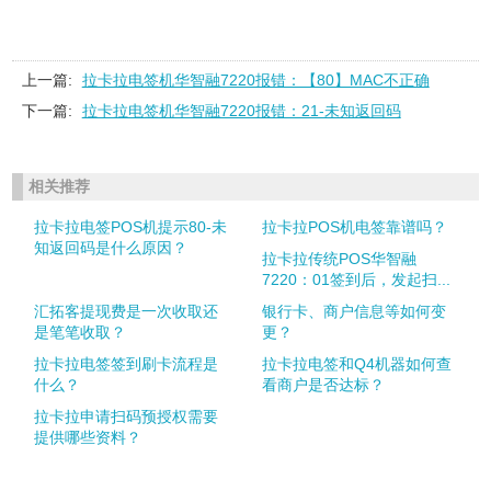
上一篇:
拉卡拉电签机华智融7220报错：【80】MAC不正确
下一篇:
拉卡拉电签机华智融7220报错：21-未知返回码
相关推荐
拉卡拉电签POS机提示80-未
拉卡拉POS机电签靠谱吗？
知返回码是什么原因？
拉卡拉传统POS华智融
7220：01签到后，发起扫...
汇拓客提现费是一次收取还
银行卡、商户信息等如何变
是笔笔收取？
更？
拉卡拉电签签到刷卡流程是
拉卡拉电签和Q4机器如何查
什么？
看商户是否达标？
拉卡拉申请扫码预授权需要
提供哪些资料？