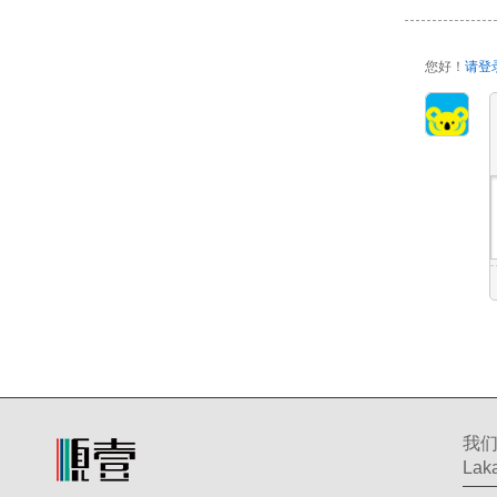
您好！
请登
我
Laka