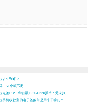
拉多久到账？
码：51余额不足
电签POS_华智融7220/6220报错：无法执...
拉手机收款宝的电子签购单是用来干嘛的？