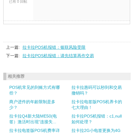
已有 0 回帖
上一篇:
拉卡拉POS机报错：银联风险受限
下一篇:
拉卡拉POS机报错：请先结算再作交易
相关推荐
POS机常见的到账方式有哪
拉卡拉惠码可以秒到和交易
些？
撤销吗？
商户进件的年龄限制是多
拉卡拉电签版POS机养卡的
少？
七大理由！
拉卡拉Q4新大陆ME50(电
拉卡拉POS机报错：c1,null
签）激活时出现“连接失...
如何处理？
拉卡拉电签版POS机费率详
拉卡拉2G小电签更换为4G