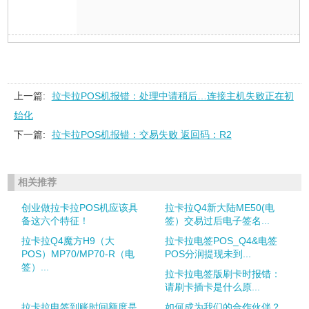
上一篇:
拉卡拉POS机报错：处理中请稍后…连接主机失败正在初
始化
下一篇:
拉卡拉POS机报错：交易失败 返回码：R2
相关推荐
创业做拉卡拉POS机应该具
拉卡拉Q4新大陆ME50(电
备这六个特征！
签）交易过后电子签名...
拉卡拉Q4魔方H9（大
拉卡拉电签POS_Q4&电签
POS）MP70/MP70-R（电
POS分润提现未到...
签）...
拉卡拉电签版刷卡时报错：
请刷卡插卡是什么原...
拉卡拉电签到账时间额度是
如何成为我们的合作伙伴？