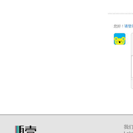
您好！
请登
我