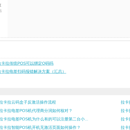
拉
帖
拉卡拉传统POS可以绑定Q码吗
拉卡拉电签扫码报错解决方案（汇总）
拉卡拉云码盒子反激活操作流程
拉卡
拉卡拉电签POS机代理商分润如何核对？
拉卡
拉卡拉电签POS机为什么有的可以注册第二台小...
拉卡
拉卡拉智能POS机开机无激活页面如何操作？
拉卡