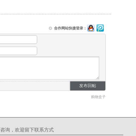
合作网站快捷登录：
购物盒子
理咨询，欢迎留下联系方式