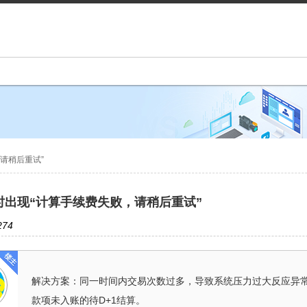
请稍后重试”
时出现“计算手续费失败，请稍后重试”
74
解决方案：同一时间内交易次数过多，导致系统压力过大反应异
款项未入账的待D+1结算。