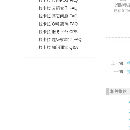
拉卡拉 传统POS FAQ
+
招财考
拉卡拉 云码盒子 FAQ
已有 0 回
拉卡拉 其它问题 FAQ
拉卡拉 Q码 惠码 FAQ
拉卡拉 服务平台 CPS
拉卡拉 超级收款宝 FAQ
拉卡拉 知识课堂 Q&A
上一篇:
下一篇:
相关推荐