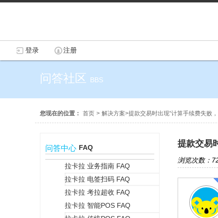
登录
注册
问答社区
BBS
您现在的位置：
首页
>
解决方案
>
提款交易时出现“计算手续费失败，
提款交易
FAQ
问答中心
浏览次数：72
拉卡拉 业务指南 FAQ
拉卡拉 电签扫码 FAQ
+
拉卡拉 考拉超收 FAQ
拉卡拉 智能POS FAQ