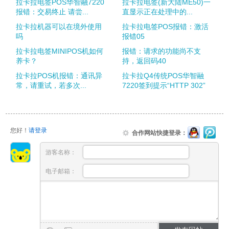
拉卡拉电签POS华智融7220
拉卡拉电签(新大陆ME50)一
报错：交易终止 请尝...
直显示正在处理中的...
拉卡拉机器可以在境外使用
拉卡拉电签POS报错：激活
吗
报错05
拉卡拉电签MINIPOS机如何
报错：请求的功能尚不支
养卡？
持，返回码40
拉卡拉POS机报错：通讯异
拉卡拉Q4传统POS华智融
常，请重试，若多次...
7220签到提示“HTTP 302”
您好！
请登录
合作网站快捷登录：
游客名称：
电子邮箱：