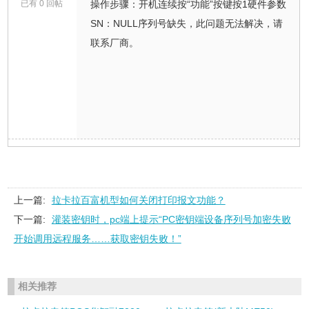
已有 0 回帖
操作步骤：开机连续按“功能”按键按1硬件参数
SN：NULL序列号缺失，此问题无法解决，请
联系厂商。
上一篇:
拉卡拉百富机型如何关闭打印报文功能？
下一篇:
灌装密钥时，pc端上提示“PC密钥端设备序列号加密失败
开始调用远程服务……获取密钥失败！”
相关推荐