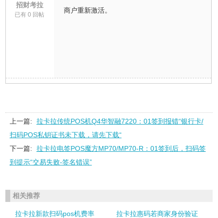
招财考拉
商户重新激活。
已有 0 回帖
上一篇:
拉卡拉传统POS机Q4华智融7220：01签到报错“银行卡/
扫码POS私钥证书未下载，请先下载“
下一篇:
拉卡拉电签POS魔方MP70/MP70-R：01签到后，扫码签
到提示“交易失败-签名错误”
相关推荐
拉卡拉新款扫码pos机费率
拉卡拉惠码若商家身份验证