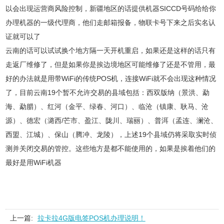
以会出现运营商风险控制，新疆地区的话提供机器SICCD号码给给你
办理机器的一级代理商，他们走邮箱报备，物联卡号下来之后实名认
证就可以了
云南的话可以试试换个地方隔一天开机重启，如果还是这样的话只有
走返厂维修了，但是如果你是挨边境地区可能维修了还是不管用，最
好的办法就是用带WiFi的传统POS机，连接WiFi就不会出现这种情况
了，目前云南19个暂不允许交易的县域包括：西双版纳（景洪、勐
海、勐腊）、红河（金平、绿春、河口）、临沧（镇康、耿马、沧
源）、德宏（潞西/芒市、盈江、陇川、瑞丽）、普洱（孟连、澜沧、
西盟、江城）、保山（腾冲、龙陵），上述19个县域仍将采取实时侦
测并关闭交易的管控。这些地方是都不能使用的，如果是挨着他们的
最好是用WiFi机器
上一篇:
拉卡拉4G版电签POS机办理说明！