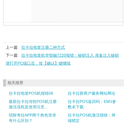
上一篇:
拉卡拉电签注册二种方式
下一篇:
拉卡拉电签机华智融7220报错：秘钥注入 准备注入秘钥
请打开PC端口后，按【确认】键继续
相关推荐
拉卡拉电签POS机报错06
拉卡拉新商户服务网站网址
最新拉卡拉传统POS机注册
拉卡拉POS返回码：EMV参
激活流程及使用注意...
数未下载
招财考拉APP两个角色登录
拉卡拉POS机激活报错：终
有什么区别？
端锁定