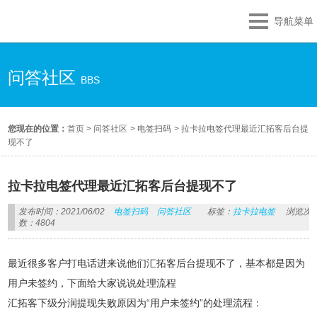
导航菜单
问答社区
BBS
您现在的位置：
首页
>
问答社区
>
电签扫码
>
拉卡拉电签代理最近汇拓客后台提
现不了
拉卡拉电签代理最近汇拓客后台提现不了
发布时间：2021/06/02
电签扫码
问答社区
标签：
拉卡拉电签
浏览次
数：4804
最近很多客户打电话进来说他们汇拓客后台提现不了，基本都是因为
用户未签约，下面给大家说说处理流程
汇拓客下级分润提现失败原因为“用户未签约”的处理流程：