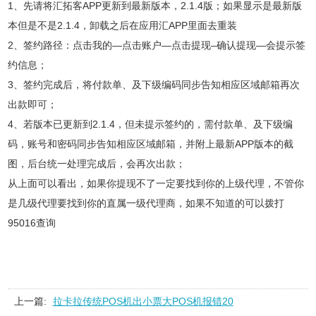
1、先请将汇拓客APP更新到最新版本，2.1.4版；如果显示是最新版
本但是不是2.1.4，卸载之后在应用汇APP里面去重装
2、签约路径：点击我的—点击账户—点击提现–确认提现—会提示签
约信息；
3、签约完成后，将付款单、及下级编码同步告知相应区域邮箱再次
出款即可；
4、若版本已更新到2.1.4，但未提示签约的，需付款单、及下级编
码，账号和密码同步告知相应区域邮箱，并附上最新APP版本的截
图，后台统一处理完成后，会再次出款；
从上面可以看出，如果你提现不了一定要找到你的上级代理，不管你
是几级代理要找到你的直属一级代理商，如果不知道的可以拨打
95016查询
上一篇:
拉卡拉传统POS机出小票大POS机报错20