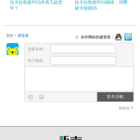
拉卡拉电签POS共有几款型
拉卡拉电签POS报错：消费
号？
刷卡报错05
您好！
请登录
合作网站快捷登录：
游客名称：
电子邮箱：
购物盒子