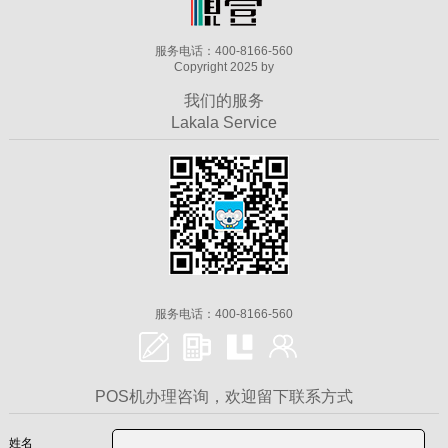
服务电话：400-8166-560
Copyright 2025 by
我们的服务
Lakala Service
服务电话：400-8166-560
POS机办理咨询，欢迎留下联系方式
姓名