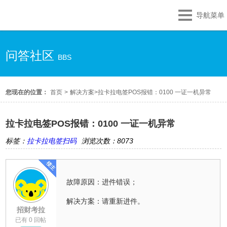
导航菜单
问答社区
BBS
您现在的位置：
首页
>
解决方案
>
拉卡拉电签POS报错：0100 一证一机异常
拉卡拉电签POS报错：0100 一证一机异常
标签：
拉卡拉电签扫码
浏览次数：8073
故障原因：进件错误；
解决方案：请重新进件。
招财考拉
已有 0 回帖