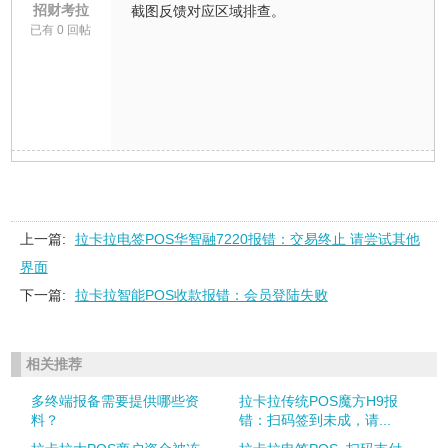
招财考拉
截图反馈对应区域排查。
已有 0 回帖
上一篇:
拉卡拉电签POS华智融7220报错：交易终止 请尝试其他
界面
下一篇:
拉卡拉智能POS收款报错：会员登陆失败
相关推荐
多终端报备需要提供哪些资
拉卡拉传统POS魔方H9报
料？
错：扫码签到未成，请...