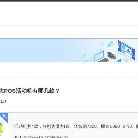
？
大POS活动机有哪几款？
08
活动机共4款，分别为魔方H9、华智融7220、联迪E350TB-YJ、联迪E3