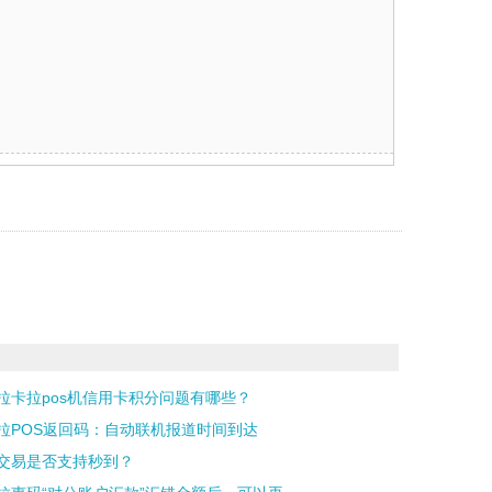
拉卡拉pos机信用卡积分问题有哪些？
拉POS返回码：自动联机报道时间到达
交易是否支持秒到？