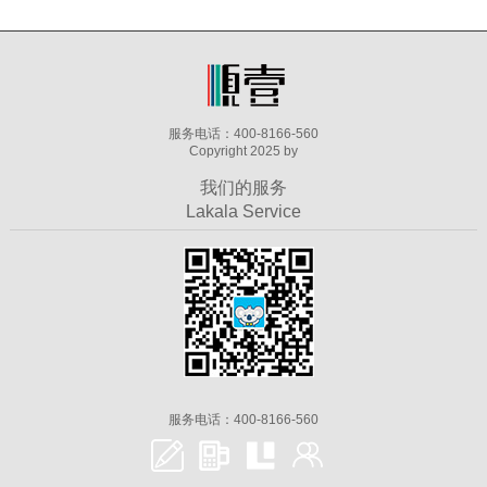
服务电话：400-8166-560
Copyright 2025 by
我们的服务
Lakala Service
服务电话：400-8166-560