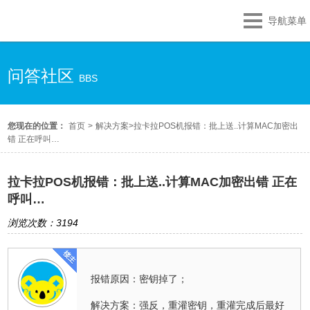
导航菜单
问答社区
BBS
您现在的位置：
首页
>
解决方案
>
拉卡拉POS机报错：批上送..计算MAC加密出
错 正在呼叫…
拉卡拉POS机报错：批上送..计算MAC加密出错 正在
呼叫…
浏览次数：3194
报错原因：密钥掉了；
解决方案：强反，重灌密钥，重灌完成后最好