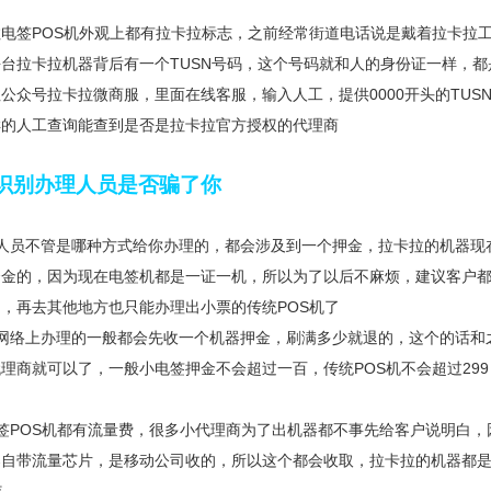
电签POS机外观上都有拉卡拉标志，之前经常街道电话说是戴着拉卡拉
台拉卡拉机器背后有一个TUSN号码，这个号码就和人的身份证一样，都
公众号拉卡拉微商服，里面在线客服，输入人工，提供0000开头的TU
样的人工查询能查到是否是拉卡拉官方授权的代理商
识别办理人员是否骗了你
理人员不管是哪种方式给你办理的，都会涉及到一个押金，拉卡拉的机器现
资金的，因为现在电签机都是一证一机，所以为了以后不麻烦，建议客户
，再去其他地方也只能办理出小票的传统POS机了
者网络上办理的一般都会先收一个机器押金，刷满多少就退的，这个的话和
理商就可以了，一般小电签押金不会超过一百，传统POS机不会超过29
签POS机都有流量费，很多小代理商为了出机器都不事先给客户说明白
器自带流量芯片，是移动公司收的，所以这个都会收取，拉卡拉的机器都是