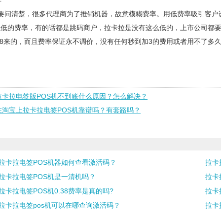
年
要问清楚，很多代理商为了推销机器，故意模糊费率。用低费率吸引客户诱
么低的费率，有的话都是跳码商户，拉卡拉是没有这么低的，上市公司都
0.38来的，而且费率保证永不调价，没有任何秒到加3的费用或者用不了多
拉卡拉电签版POS机不到账什么原因？怎么解决？
在淘宝上拉卡拉电签POS机靠谱吗？有套路吗？
拉卡拉电签POS机器如何查看激活码？
拉卡
拉卡拉电签POS机是一清机吗？
拉卡
拉卡拉电签POS机0.38费率是真的吗?
拉卡
拉卡拉电签pos机可以在哪查询激活码？
拉卡