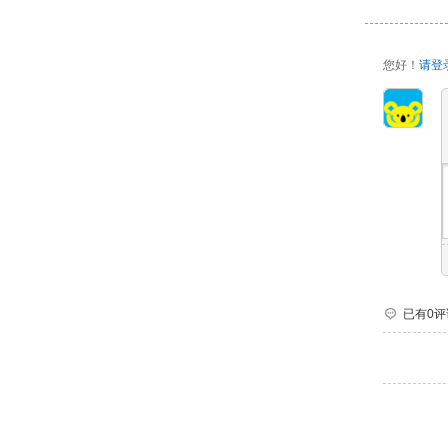
您好！
请登
已有0评