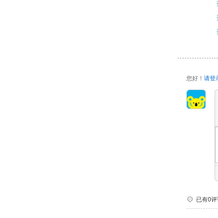
您好！
请登
已有0评