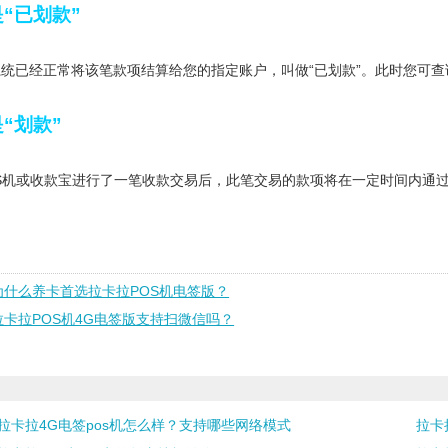
“已划款”
统已经正常将该笔款项结算给您的指定账户，叫做“已划款”。此时您可
“划款”
S机或收款宝进行了一笔收款交易后，此笔交易的款项将在一定时间内通
为什么养卡首选拉卡拉POS机电签版？
拉卡拉POS机4G电签版支持扫微信吗？
拉卡拉4G电签pos机怎么样？支持哪些网络模式
拉卡